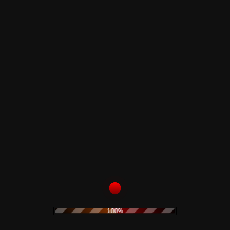
Limited Yellow Vinyl 499 copies Record store
day 2020
Side A
1. THE OUTSIDER 6:19 da “L’emarginato”
2. OSTINAZIONE AL LIMONE 2:24 da “Città
violenta”
3. LA BAMBOLA 2:14 da “Veruscha”
4. SVEGLIATI E UCCIDI (pt.1) 2:29 da “Svegliati
e Uccidi”
5. VALZER 2:15 da “La Corta Notte delle
Bambole di Vetro”
6. LA CLASSE OPERAIA VA IN PARADISO (#2)
3:47 da “La Classe Operaia va in Paradiso”
7. GLI OCCHI FREDDI DELLA PAURA (#8) 1:49 da
“Gli Occhi Freddi della Paura”
8. NINNA NANNA IN BLU 2:35 da “Il Gatto a
Nove Code”
100%
Side B