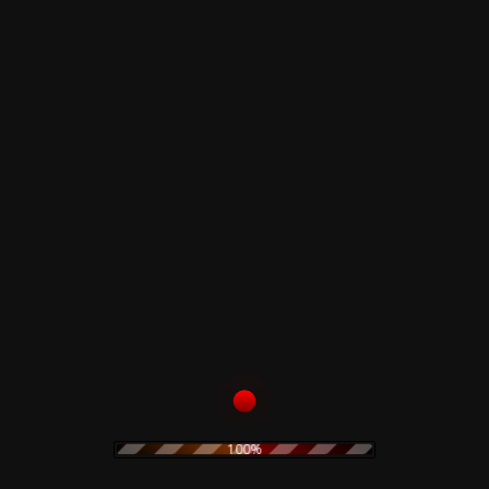
A4
Racconto (C'est Comme L'arc En Ciel)
A5
Signora Piu' Che Mai
B1
Immagina Un Concerto
B2
L'Importante È Finire
B3
Come Un Uomo (Comme Un Homme)
B4
Tu No
B5
Di Già
Vintage LP: Media condition
Very good
-
Sleeve condition
Very good
Related products
100%
Merzbow – Kibako
The Prodigy – Twisted
Deluxe Limited Wooden
Firestarters! – CD