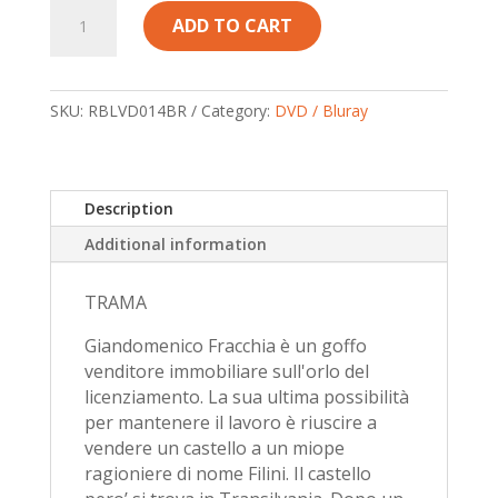
FRACCHIA
ADD TO CART
CONTRO
DRACULA
-
di
SKU:
RBLVD014BR
Category:
DVD / Bluray
Neri
Parenti
-
Description
Bluray
Preorder
Additional information
quantity
TRAMA
Giandomenico Fracchia è un goffo
venditore immobiliare sull'orlo del
licenziamento. La sua ultima possibilità
per mantenere il lavoro è riuscire a
vendere un castello a un miope
ragioniere di nome Filini. Il castello