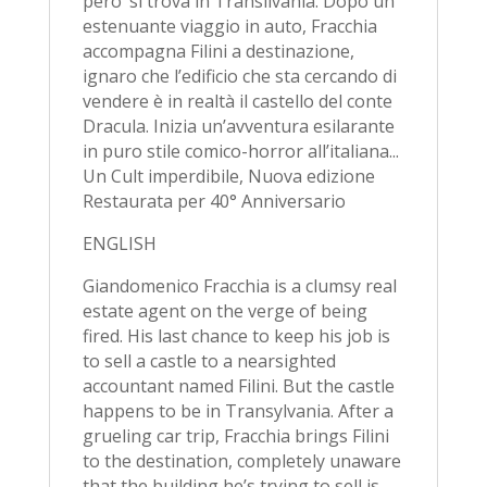
pero’ si trova in Transilvania. Dopo un
estenuante viaggio in auto, Fracchia
accompagna Filini a destinazione,
ignaro che l’edificio che sta cercando di
vendere è in realtà il castello del conte
Dracula. Inizia un’avventura esilarante
in puro stile comico-horror all’italiana...
Un Cult imperdibile, Nuova edizione
Restaurata per 40° Anniversario
ENGLISH
Giandomenico Fracchia is a clumsy real
estate agent on the verge of being
fired. His last chance to keep his job is
to sell a castle to a nearsighted
accountant named Filini. But the castle
happens to be in Transylvania. After a
grueling car trip, Fracchia brings Filini
to the destination, completely unaware
that the building he’s trying to sell is