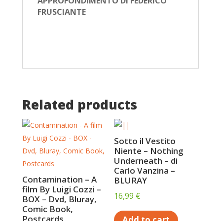
APPROFONDIMENTO DI FEDERICO
FRUSCIANTE
Related products
Sotto il Vestito
Niente – Nothing
Underneath – di
Carlo Vanzina –
Contamination – A
BLURAY
film By Luigi Cozzi –
16,99
€
BOX – Dvd, Bluray,
Comic Book,
Postcards
Add to cart