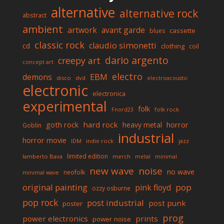
alternative
alternative rock
abstract
ambient
artwork
avant garde
cassette
blues
classic rock
claudio simonetti
cd
clothing
coil
dario argento
creepy art
concept art
electro
EBM
demons
disco
dvd
electroacoustic
electronic
electronica
experimental
folk
folk rock
Fnord23
goth rock
hard rock
horror
heavy metal
Goblin
industrial
horror movie
IDM
indie rock
jazz
limited edition
lamberto Bava
merch
metal
minimal
new wave
noise
no wave
neofolk
minimal wave
original painting
pop
pink floyd
ozzy osburne
pop rock
post industrial
post punk
poster
prog
power electronics
prints
power noise