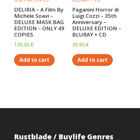
DELIRIA – A Film By
Paganini Horror di
Michele Soavi –
Luigi Cozzi – 35th
DELUXE MASK BAG
Anniversary –
EDITION – ONLY 49
DELUXE EDITION –
COPIES
BLURAY + CD
139,00
€
39,90
€
Add to cart
Add to cart
Rustblade / Buylife Genres