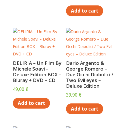
Add to cart
DELIRIA – Un Film By
Dario Argento &
Michele Soavi –
George Romero –
Deluxe Edition BOX –
Due Occhi Diabolici /
Bluray + DVD + CD
Two Evil eyes –
Deluxe Edition
49,00
€
39,90
€
Add to cart
Add to cart