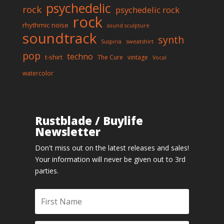
psychedelic
rock
psychedelic rock
rock
rhythmic noise
sound sculpture
soundtrack
synth
sweatshirt
Suspiria
pop
techno
t-shirt
The Cure
vintage
Vocal
watercolor
Rustblade / Buylife
Newsletter
Don't miss out on the latest releases and sales!
Your information will never be given out to 3rd
parties.