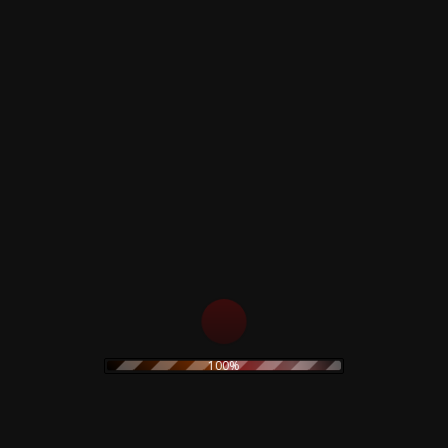
ADD TO CART
Dario Argento &
Dario Argento &
George Romero –
George Romero –
Due Occhi Diabolici
Due Occhi Diabolici
/ Two Evil eyes –
/ Two Evil eyes –
Edgar Allan Poe
Deluxe Edition
BOX
39,90
€
89,90
€
ADD TO CART
ADD TO CART
100%
Dario Argento &
Dario Argento &
George Romero –
George Romero –
Due Occhi Diabolici
Due Occhi Diabolici
/ Two Evil eyes –
/ Two Evil eyes –