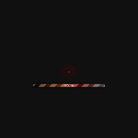
Niente – Nothing
25,00
€
Underneath – di
Carlo Vanzina –
Add to cart
UTRA LIMITED
DELUXE BAG 100
COPIES
130,00
€
Add to cart
100%
Sotto il Vestito
Niente – Nothing
Contamination – A
Underneath – di
film By Luigi Cozzi –
Carlo Vanzina – DVD
BOX – Dvd, Bluray,
Comic Book,
13,99
€