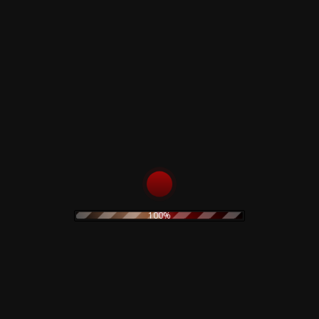
ra a cena)
ena)
100%
n America)
 di Ogni Sospetto