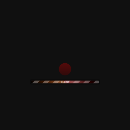
(Extended Katzi)
16 - John Boy Walton – Ménage À Trois
(Monster Version)
17 - Hermann Kopp – Nekromantik 91
18 - John Boy Walton – Pas De Deux
91
19 - Hermann Kopp – Home, Domina
Version
20 - Daktari Lorenz – Nekromantik
Reprise
100%
Related products