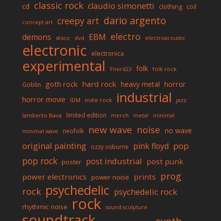
classic rock
claudio simonetti
cd
clothing
coil
dario argento
creepy art
concept art
electro
EBM
demons
disco
dvd
electroacoustic
electronic
electronica
experimental
folk
folk rock
Fnord23
goth rock
hard rock
horror
heavy metal
Goblin
industrial
horror movie
IDM
indie rock
jazz
limited edition
lamberto Bava
merch
metal
minimal
new wave
noise
no wave
neofolk
minimal wave
original painting
pop
pink floyd
ozzy osburne
pop rock
post industrial
post punk
poster
prog
power electronics
prints
power noise
psychedelic
rock
psychedelic rock
rock
rhythmic noise
sound sculpture
soundtrack